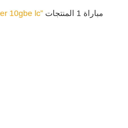
مباراة 1
المنتجات
ber 10gbe lc”