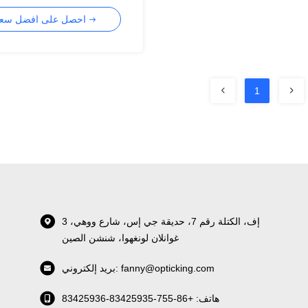
0GBE LC
احصل على افضل سعر
1
3 إف، الكتلة رقم 7، حديقة جي إس، شارع ووهي،
غوانلان لونغهوا، شنشن الصين
بريد إلكتروني: fanny@opticking.com
هاتف: +86-755-83425935-83425936