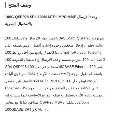
وصف المنتج
100G QSFP28 SR4 100M MTP / MPO MMF وحدة الإرسال
والاستقبال البصرية
يتميز جهاز الإرسال والاستقبال 100GBASE-SR4 QSFP28 بموثوقية
عالية وفقدان إدخال منخفض وجودة إشارة أفضل ، ويتم تطبيقه على
نطاق واسع من أجل روابط 100G Ethernet ToR / Leaf To Spine
تصل إلى 100 متر.تم تصميم وحدة الإرسال والاستقبال الضوئية 100G-
SR4 QSFP28 للاستخدام في نقل 100GBASE Ethernet حتى 100
متر فوق ألياف OM4 متعددة الأوضاع (MMF) باستخدام طول موجة
850 نانومتر عبر موصل MTP / MPO-12.يوفر حل 100GBASE
Ethernet عالي الكثافة ومنخفض الطاقة لمراكز البيانات وشبكات
الحوسبة عالية الأداء وتطبيقات طبقة التوزيع الأساسية للمؤسسات.إنه
متوافق تمامًا مع معايير QSFP28 MSA و IEEE 802.3bm
100GBASE-SR4 و CAUI-4.