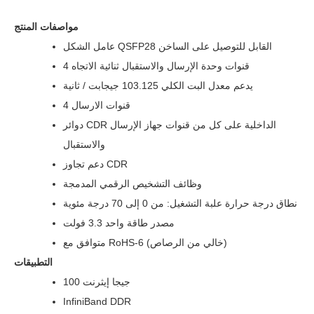
مواصفات المنتج
عامل الشكل QSFP28 القابل للتوصيل على الساخن
4 قنوات وحدة الإرسال والاستقبال ثنائية الاتجاه
يدعم معدل البت الكلي 103.125 جيجابت / ثانية
4 قنوات الارسال
دوائر CDR الداخلية على كل من قنوات جهاز الإرسال
والاستقبال
دعم تجاوز CDR
وظائف التشخيص الرقمي المدمجة
نطاق درجة حرارة علبة التشغيل: من 0 إلى 70 درجة مئوية
مصدر طاقة واحد 3.3 فولت
متوافق مع RoHS-6 (خالي من الرصاص)
التطبيقات
100 جيجا إيثرنت
InfiniBand DDR