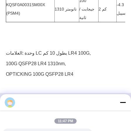
100
KQSF0A0031SM00X
-4.3 ~ 4
2 كم
جيجابت /
1310 نانومتر
ديسيبل
(PSM4)
ثانية
,
وحدة LC بطول 10 كم LR4 100G
العلامات:
100G QSFP28 LR4 1310nm
,
OPTICKING 100G QSFP28 LR4
3 إف، الكتلة رقم 7، حديقة جي إس، شارع ووهي، غوانلان
11:47 PM
لونغهوا، شنشن الصين