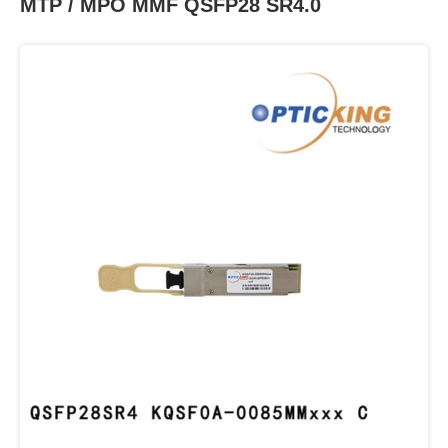
MTP / MPO MMF QSFP28 SR4.0