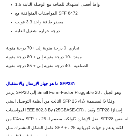
1.5 واط أقصى استهلاك للطاقة مع الوصلة الثابتة
المواصفات المتوافقة مع SFF 8472
مصدر طاقة واحد 3.3 فولت
درجة حرارة تشغيل العلبة
تجاري: 0 درجة مئوية إلى +70 درجة مئوية
ممتد: -10 درجة مئوية إلى + 80 درجة مئوية
الصناعية: -40 درجة مئوية إلى + 85 درجة مئوية
ما هو جهاز الإرسال والاستقبال SFP28؟
يرمز SFP28 إلى Small Form-Factor Pluggable 28 ، وهو الجيل
الثالث من أنظمة التوصيل البيني SFP المصممة لأداء 25G وفقًا
لمواصفات IEEE 802.3 By (25GBASE-CR) ، ويُعد SFP28 إصدارًا
محسّنًا من SFP + ، ولكنه مصمم لـ 25G نقل الإشارة. SFP28 له نفس
عامل الشكل المشترك مثل SFP + ، لكنه يدعم واجهات كهربائية 25