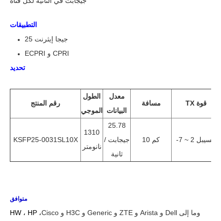
جيجابت في الثانية لكل قناة
التطبيقات
25 جيجا إيثرنت
ECPRI و CPRI
تحديد
معدل
الطول
TX قوة
مسافة
رقم المنتج
البيانات
الموجي
25.78
1310
-7 ~ 2 ديسيبل
10 كم
جيجابت /
KSFP25-0031SL10X
نانومتر
ثانية
متوافق
Cisco و H3C و Generic و ZTE و Arista و Dell وما إلى
HW ، HP ،