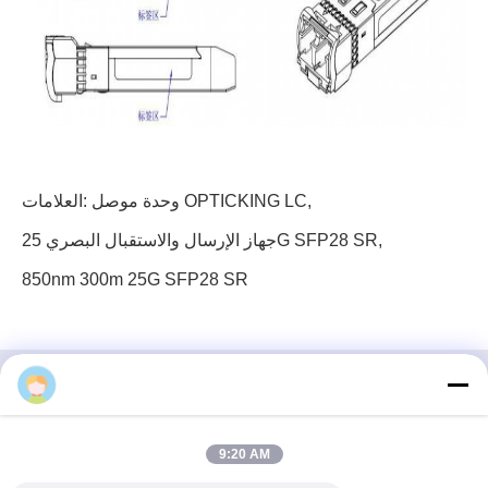
,
وحدة موصل OPTICKING LC
العلامات:
,
جهاز الإرسال والاستقبال البصري 25G SFP28 SR
850nm 300m 25G SFP28 SR
3 إف، الكتلة رقم 7، حديقة جي إس، شارع ووهي، غوانلان
9:20 AM
لونغهوا، شنشن الصين