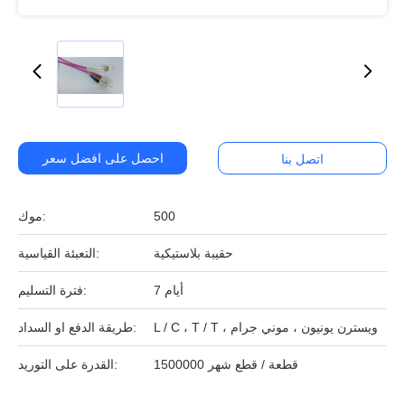
احصل على افضل سعر
اتصل بنا
500
موك:
حقيبة بلاستيكية
التعبئة القياسية:
7 أيام
فترة التسليم:
L / C ، T / T ، ويسترن يونيون ، موني جرام
طريقة الدفع او السداد:
1500000 قطعة / قطع شهر
القدرة على التوريد: