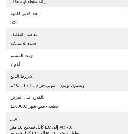
إزالة مقطع أو شفاف
الحد الأدنى لكمية:
500
تفاصيل التغليف:
حقيبة بلاستيكية
وقت التسليم:
7 أيام
شروط الدفع:
L / C ، T / T ، ويسترن يونيون ، موني جرام
القدرة على العرض:
1500000 قطعة / قطع شهر
إبراز:
,
كابل تصحيح 10 متر LC إلى MTRJ
,
كابل تصحيح LC إلى MTRJ بطول 7 متر