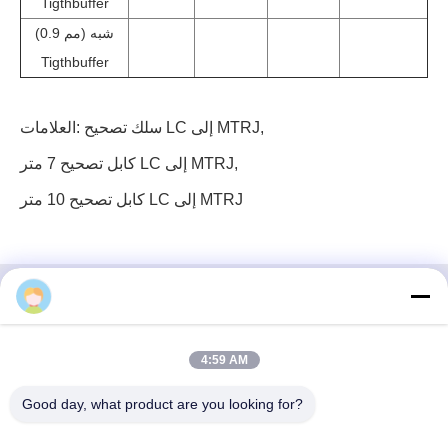
Tigthbuffer
(0.9 مم) شبه
Tigthbuffer
,
سلك تصحيح LC إلى MTRJ
العلامات:
,
كابل تصحيح 7 متر LC إلى MTRJ
كابل تصحيح 10 متر LC إلى MTRJ
3 إف، الكتلة رقم 7، حديقة جي إس، شارع ووهي، غوانلان
4:59 AM
لونغهوا، شنشن الصين
Good day, what product are you looking for?
بريد إلكتروني: fanny@opticking.com