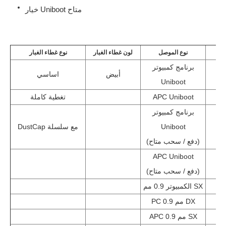
خيار Uniboot متاح
ل
نوع الموصل
لون غطاء الغبار
نوع غطاء الغبار
برنامج كمبيوتر
أبيض
اساسي
Uniboot
APC Uniboot
تغطية كاملة
برنامج كمبيوتر
ج
Uniboot
DustCap مع سلسلة
(دفع / سحب متاح)
APC Uniboot
(دفع / سحب متاح)
الكمبيوتر 0.9 مم SX
PC 0.9 مم DX
APC 0.9 مم SX