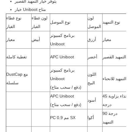
يتوفر خيار التمهيد القصير
خيار Uniboot متاح
ن
لون
لون غطاء
نوع غطاء
نوع التمهيد
نوع الموصل
اء
الموصل
الغبار
الغبار
برنامج كمبيوتر
ق
معيار
أزرق
أبيض
معيار
Uniboot
ر
التمهيد القصير
أخضر
APC Uniboot
تغطية كاملة
برنامج كمبيوتر
اللون
DustCap مع
د
التمهيد للانحناء
Uniboot
البيج
سلسلة
(دفع / سحب متاح)
حذاء بزاوية 45
APC Uniboot
ض
أسود
درجة
(دفع / سحب متاح)
90 درجة
ي
أكوا
PC 0.9 مم SX
التمهيد