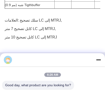
(0.9 مم) شبه Tigthbuffer
,
سلك تصحيح LC إلى MTRJ
العلامات:
,
كابل تصحيح 7 متر LC إلى MTRJ
كابل تصحيح 10 متر LC إلى MTRJ
3 إف، الكتلة رقم 7، حديقة جي إس، شارع ووهي، غوانلان
6:26 AM
لونغهوا، شنشن الصين
Good day, what product are you looking for?
بريد إلكتروني: fanny@opticking.com
هاتف: +86-755-83425935-83425936