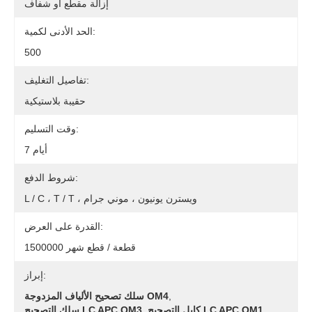
إزالة مقطع أو شفاف
الحد الأدنى لكمية:
500
تفاصيل التغليف:
حقيبة بلاستيكية
وقت التسليم:
7 أيام
شروط الدفع:
L / C ، T / T ، ويسترن يونيون ، موني جرام
القدرة على العرض:
1500000 قطعة / قطع شهر
إبراز:
,
سلك تصحيح الألياف المزدوجة OM4
كابل التصحيح LC APC OM1
,
سلك التصحيح LC APC OM3