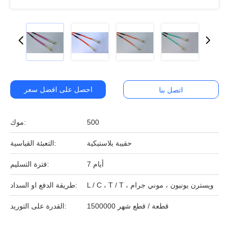
احصل على افضل سعر
اتصل بنا
500
موك:
حقيبة بلاستيكية
التعبئة القياسية:
7 أيام
فترة التسليم:
L / C ، T / T ، ويسترن يونيون ، موني جرام
طريقة الدفع او السداد:
1500000 قطعة / قطع شهر
القدرة على التوريد: