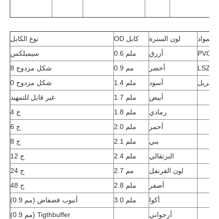
 المواد
لون السترة
OD كابل
نوع الكابل
PVC
أزرق
0.6 ملم
سيمبلكس
LSZH
أخضر
0.9 مم
شكل مزدوج 8
هيتريل
أسود
1.4 ملم
شكل مزدوج 0
أبيض
1.7 ملم
غير قابل للتمهيد
رمادي
1.8 ملم
4 ج
أحمر
2.0 ملم
6 ج
بني
2.1 ملم
8 ج
البرتقالي
2.4 ملم
12 ج
لون القرنفل
2.7 مم
24 ج
أصفر
2.8 ملم
48 ج
أكوا
3.0 ملم
(0.9 مم) أنبوب فضفاض
أرجواني
(0.9 مم) Tigthbuffer