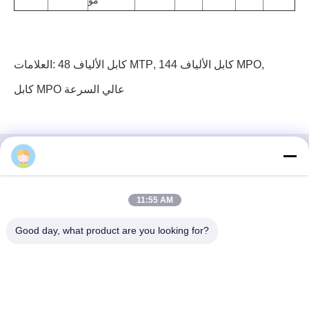
مو
,
144 كابل الألياف MPO
,
48 كابل الألياف MTP
العلامات:
كابل MPO عالي السرعة
3 إف، الكتلة رقم 7، حديقة جي إس، شارع ووهي، غوانلان
11:55 AM
لونغهوا، شنشن الصين
Good day, what product are you looking for?
بريد إلكتروني: fanny@opticking.com
هاتف: +86-755-83425935-83425936
شنتشن أوبتيكينغ تكنولوجيا الشركة المحدودة هي شركة وطنية مبتكرة