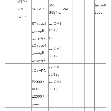
MTP /
الشريط
SM
APC
SC / APC
24F
250u
G657 ب
(أنثى)
مم OM1
ST / اتحاد
62.5 /
الوطنيين
125
الكونغوليين
LC / اتحاد
مم OM2
الوطنيين
50/125
الكونغوليين
مم OM3
LC / APC
50/125
مم OM4
E2000 /
APC
50/125
E2000 /
بيسي