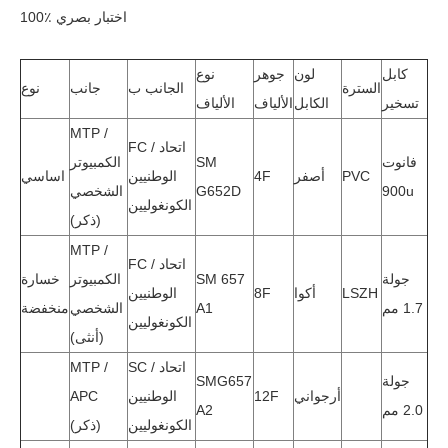
100٪ اختبار بصري
كابل
لون
جوهر
نوع
السترة
الجانب ب
جانب
نوع
تسخير
الكابل
الألياف
الألياف
MTP /
FC / اتحاد
فانوت
SM
الكمبيوتر
PVC
أصفر
4F
الوطنيين
اساسي
900u
G652D
الشخصي
الكونغوليين
(ذكر)
MTP /
FC / اتحاد
جولة
SM 657
الكمبيوتر
خسارة
LSZH
أكوا
8F
الوطنيين
1.7 مم
A1
الشخصي
منخفضة
الكونغوليين
(أنثى)
SC / اتحاد
MTP /
جولة
SMG657
أرجواني
12F
الوطنيين
APC
2.0 مم
A2
الكونغوليين
(ذكر)