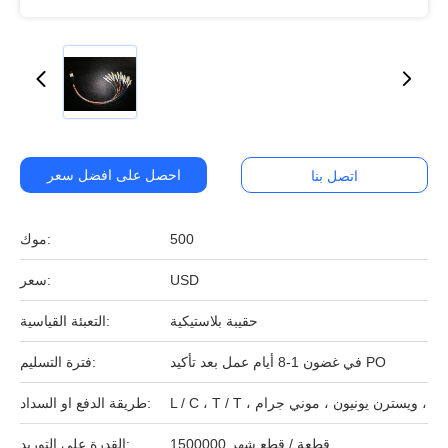
احصل على افضل سعر
اتصل بنا
500
موك:
USD
سعر:
حقيبة بلاستيكية
التعبئة القياسية:
في غضون 1-8 أيام عمل بعد تأكيد PO
فترة التسليم:
L / C ، T / T ، ويسترن يونيون ، موني جرام ،
طريقة الدفع او السداد:
1500000 قطعة / قطع شهر
القدرة على التوريد: