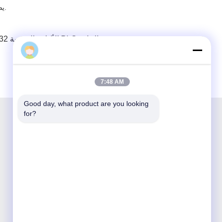
● يضمن التصميم الطول الموجي التشغيلي. توفر نتائج الاختبار بيانات عن 1310 و 1550 نانومتر.
1X32 الألياف البصرية PLC الخائن
7:48 AM
Good day, what product are you looking 
for?
شنتشن أوبتيكينغ تكنولوجيا الشركة المحدودة هي
شركة وطنية مبتكرة وتكنولوجيا عالية مكرسة للبحث
والتطوير والتصنيع والمبيعات وخدمة منتجات
الاتصالات البصرية.

