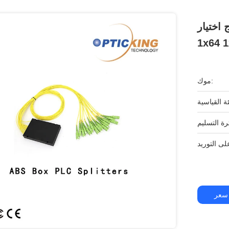
ABS  الفاصل
1x64 
موك:
سعر