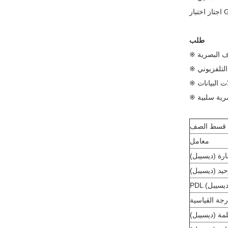
طلب
اف البصرية
التلفزيوني
لات البيانات
رية سلبية
قسط الصف
معامل
ارة (ديسيبل)
حيد (ديسيبل)
رجة القياسية
لمة (ديسيبل)