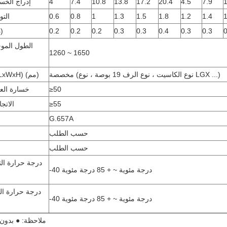
1
7.9
4.5
20.4
17.2
13.8
10.8
7.4
4
إدراج الخس
1
1.4
1.2
1.8
1.5
1.3
1
0.8
0.6
التو
0
0.3
0.3
0.4
0.3
0.3
0.2
0.2
0.2
PDL (ديسيبل)
الطول المو
1260 ~ 1650
مخصصة (نوع الكاسيت ، نوع الرف 19 بوصة ، نوع LGX ...)
أبعاد العبوة (LxWxH) (مم)
≥50
خسارة العو
≥55
الاتج
G.657A
حسب الطلب
حسب الطلب
درجة حرارة ال
-40 درجة مئوية ~ + 85 درجة مئوية
درجة حرارة ال
-40 درجة مئوية ~ + 85 درجة مئوية
ملاحظة: ● بدون