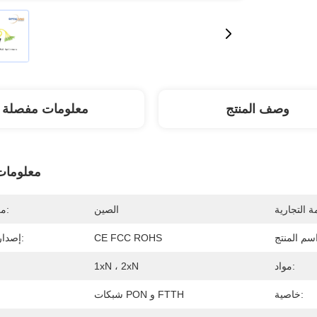
وصف المنتج
معلومات مفصلة
معلومات
الصين
مكان المنشأ:
CE FCC ROHS
إصدار الشهادات:
مواد:
1xN ، 2xN
خاصية:
شبكات PON و FTTH