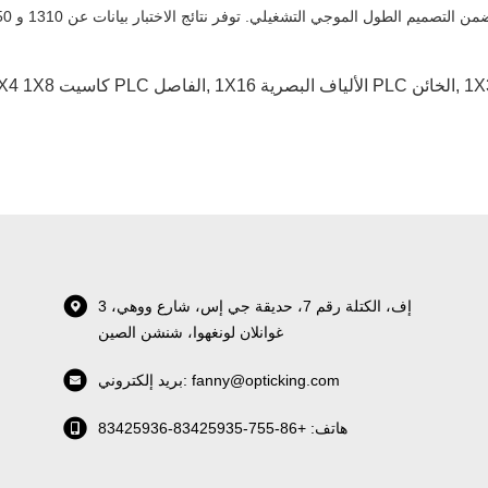
,
1X16 الألياف البصرية PLC الخائن
,
1X4 1X8 كاسيت PLC الفاصل
3 إف، الكتلة رقم 7، حديقة جي إس، شارع ووهي،
غوانلان لونغهوا، شنشن الصين
بريد إلكتروني: fanny@opticking.com
هاتف: +86-755-83425935-83425936