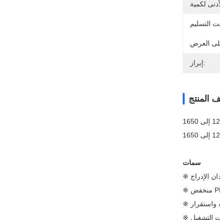
إبراز:
 المنتج
سمات
ان الإدراج
ض PDL
ة واستقرار
 التشغيل