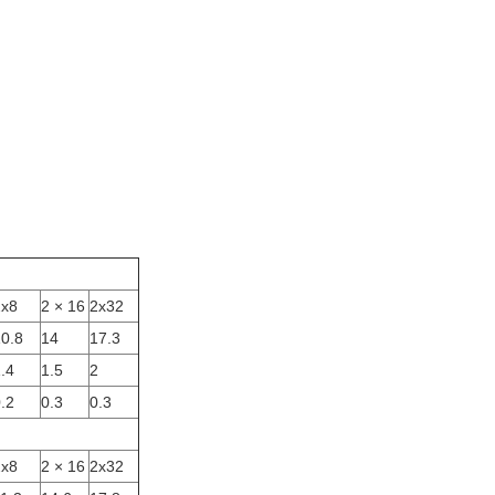
2x8
2 × 16
2x32
0.8
14
17.3
.4
1.5
2
.2
0.3
0.3
2x8
2 × 16
2x32