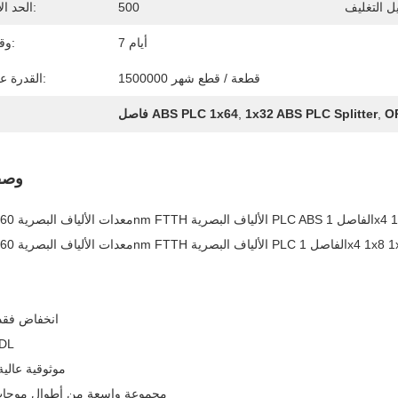
500
الحد الأدنى لكمية:
7 أيام
وقت التسليم:
1500000 قطعة / قطع شهر
القدرة على العرض:
OP
,
1x32 ABS PLC Splitter
,
فاصل ABS PLC 1x64
وصف
1x4 1x8 1x16 1x32
ة PLC الفاصل 1x4 1x8 1x16 1x32 1x64
※ انخفاض فقد
※ منخف
※ موثوقية عالي
※ مجموعة واسعة من أطوال موجات