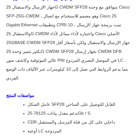
جهاز الإرسال والاستقبال 25G CWDM SFP28 متوافق مع وحدة Cisco
SFP-25G-CWDM ، وهو مصمم للاستخدام مع اتصال Cisco 25
Gigabit Ethernet وتطبيقات CPRI 10 ، تمت برمجة جهاز الإرسال
والاستقبال 25G CWDM واختباره لأداء مماثل لأداء Cisco الأصلي
25GBASE-CWDM SFP28 جهاز الإرسال والاستقبال ولكن بأسعار أقل
بكثير.تتميز وحدة 25G CWDM SFP28 بجهاز إرسال CWDM DFB
عالي الموثوقية وكاشف صور PIN في الموصل البصري المزدوج LC ،
مما يدعم الروابط التي تصل إلى 10 كيلومترات عبر الألياف ذات الوضع
الفردي.
مواصفات المنتج
عامل الشكل SFP28 القابل للتوصيل على الساخن
يدعم معدل بيانات 25.78125Gb / S
CDR داخلي على كل من قناة المرسل والمستقبل
أوعية LC المزدوجة