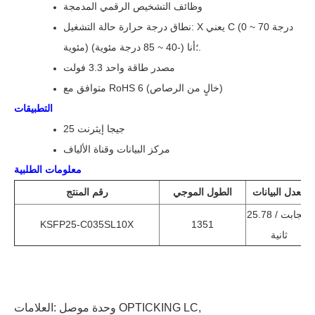
وظائف التشخيص الرقمي المدمجة
نطاق درجة حرارة حالة التشغيل: X يعني C (0 ~ 70 درجة
مئوية) ؛أنا (-40 ~ 85 درجة مئوية).
مصدر طاقة واحد 3.3 فولت
متوافق مع RoHS 6 (خالٍ من الرصاص)
التطبيقات
25 جيجا إيثرنت
مركز البيانات وقناة الألياف
معلومات الطلبية
معدل البيانات
الطول الموجي
رقم المنتج
25.78 جيجابت /
KSFP25-C035SL10X
1351
ثانية
,
وحدة موصل OPTICKING LC
العلامات: