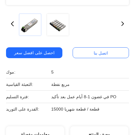
احصل على افضل سعر
اتصل بنا
5
موك:
مربع نفطة
التعبئة القياسية:
في غضون 1-8 أيام عمل بعد تأكيد PO
فترة التسليم:
15000 قطعة / قطعة شهريا
القدرة على التوريد:
وصف المنتج
معلومات مفصلة