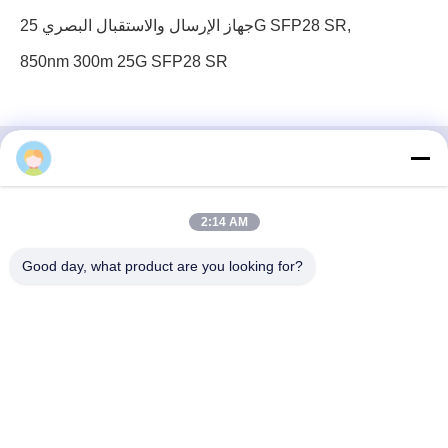
,
جهاز الإرسال والاستقبال البصري 25G SFP28 SR
850nm 300m 25G SFP28 SR
3 إف، الكتلة رقم 7، حديقة جي إس، شارع ووهي، غوانلان
2:14 AM
لونغهوا، شنشن الصين
Good day, what product are you looking for?
بريد إلكتروني: fanny@opticking.com
هاتف: +86-755-83425935-83425936
شنتشن أوبتيكينغ تكنولوجيا الشركة المحدودة هي شركة وطنية مبتكرة
وتكنولوجيا عالية مكرسة للبحث والتطوير والتصنيع والمبيعات وخدمة
منتجات الاتصالات البصرية.