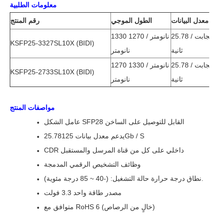
معلومات الطلبية
معدل البيانات
الطول الموجي
رقم المنتج
25.78 جيجابت /
1330 نانومتر / 1270
KSFP25-3327SL10X (BIDI)
ثانية
نانومتر
25.78 جيجابت /
1270 نانومتر / 1330
KSFP25-2733SL10X (BIDI)
ثانية
نانومتر
مواصفات المنتج
عامل الشكل SFP28 القابل للتوصيل على الساخن
يدعم معدل بيانات 25.78125Gb / S
CDR داخلي على كل من قناة المرسل والمستقبل
وظائف التشخيص الرقمي المدمجة
نطاق درجة حرارة حالة التشغيل: (-40 ~ 85 درجة مئوية).
مصدر طاقة واحد 3.3 فولت
متوافق مع RoHS 6 (خالٍ من الرصاص)