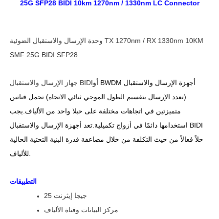
25G SFP28 BIDI 10km 1270nm / 1330nm LC Connector
وحدة الإرسال والاستقبال الضوئية TX 1270nm / RX 1330nm 10KM
SMF 25G BIDI SFP28
أو BWDM أجهزة الإرسال والاستقبال
جهاز الإرسال والاستقبال BIDI
(تعدد الإرسال بتقسيم الطول الموجي ثنائي الاتجاه) تحمل قناتين
متميزتين في اتجاهات مختلفة على حبلا واحد من الألياف.يجب
استخدامها دائمًا في أزواج تكميلية.تعد أجهزة الإرسال والاستقبال BIDI
حلاً فعالاً من حيث التكلفة من خلال مضاعفة قدرة البنية التحتية الحالية
للألياف.
التطبيقات
25 جيجا إيثرنت
مركز البيانات وقناة الألياف