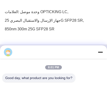
,
وحدة موصل OPTICKING LC
العلامات:
,
جهاز الإرسال والاستقبال البصري 25G SFP28 SR
850nm 300m 25G SFP28 SR
3 إف، الكتلة رقم 7، حديقة جي إس، شارع ووهي، غوانلان
8:01 PM
لونغهوا، شنشن الصين
Good day, what product are you looking for?
بريد إلكتروني: fanny@opticking.com
هاتف: +86-755-83425935-83425936
شنتشن أوبتيكينغ تكنولوجيا الشركة المحدودة هي شركة وطنية مبتكرة