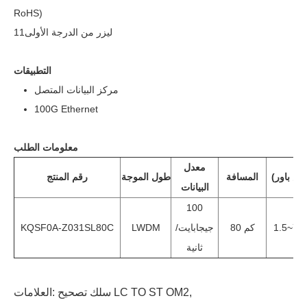
RoHS)
11ليزر من الدرجة الأولى
التطبيقات
مركز البيانات المتصل
100G Ethernet
معلومات الطلب
معدل
المسافة
طول الموجة
رقم المنتج
البيانات
100
1.5~7d
80 كم
جيجابايت/
LWDM
KQSF0A-Z031SL80C
ثانية
,
سلك تصحيح LC TO ST OM2
العلامات: