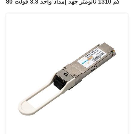
80 كم 1310 نانومتر جهد إمداد واحد 3.3 فولت