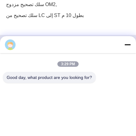
,
سلك تصحيح مزدوج OM2
سلك تصحيح من LC إلى ST بطول 10 م
3 إف، الكتلة رقم 7، حديقة جي إس، شارع ووهي، غوانلان
3:29 PM
لونغهوا، شنشن الصين
Good day, what product are you looking for?
بريد إلكتروني: fanny@opticking.com
هاتف: +86-755-83425935-83425936
شنتشن أوبتيكينغ تكنولوجيا الشركة المحدودة هي شركة وطنية مبتكرة
وتكنولوجيا عالية مكرسة للبحث والتطوير والتصنيع والمبيعات وخدمة
منتجات الاتصالات البصرية.