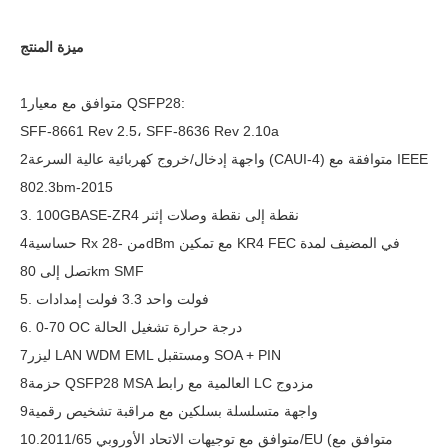
ميزة المنتج
1متوافق مع معيار QSFP28:
SFF-8661 Rev 2.5، SFF-8636 Rev 2.10a
2واجهة إدخال/خروج كهربائية عالية السرعة (CAUI-4) متوافقة مع IEEE
802.3bm-2015
3. 100GBASE-ZR4 نقطة إلى نقطة وصلات إثنر
4حساسية Rx من -28dBm مع تمكين KR4 FEC في المضيف لمدة
تصل إلى 80km SMF
5. فولت واحد 3.3 فولت إمدادات
6. 0-70 OC درجة حرارة تشغيل الحالة
7ليزر LAN WDM EML ومستقبل SOA + PIN
8حزمة QSFP28 MSA العالمية مع رابط LC مزدوج
9واجهة متسلسلة بسلكين مع مراقبة تشخيص رقمية
10.متوافق مع توجيهات الاتحاد الأوروبي 2011/65/EU (متوافق مع