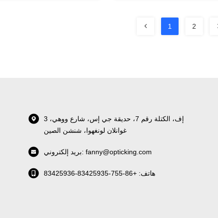
1
2
3 إف، الكتلة رقم 7، حديقة جي إس، شارع ووهي،
غوانلان لونغهوا، شنشن الصين
بريد إلكتروني: fanny@opticking.com
هاتف: +86-755-83425935-83425936