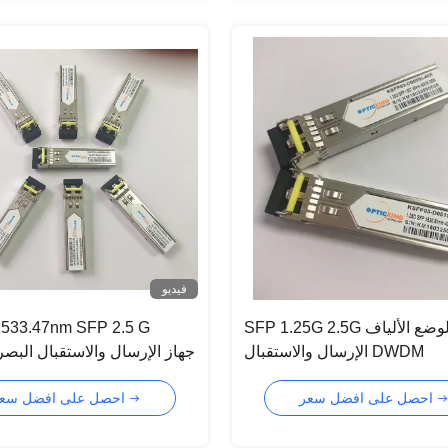
فيديو
SFP 1.25G 2.5G أحادية الوضع الألياف
33.47nm SFP 2.5 G
الإرسال والاستقبال DWDM
1536.61nm
40 كم 80 كم 120 كم
احصل على افضل سعر
احصل على افضل سعر