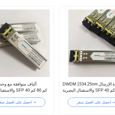
DWDM 1534.25nm وحدة الإرسال
ألياف متوافقة مع وحد
والاستقبال البصرية SFP 40 كم 80 كم
والاستقبال الضوئي
120 كم
احصل على افضل سعر
احصل على افضل سعر