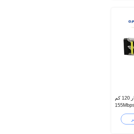
اختيار 120 كم SFP Hot Pluggable
توافق مع SDH /
SONET